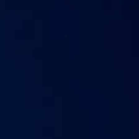
Үйлчилгээ
Харилцагчид
Хүргэлтийн ажилтан
Мэд