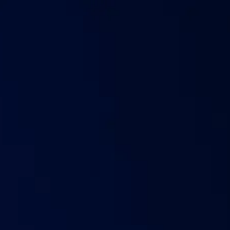
ээ мэдээлэл
Захиалга шалгах